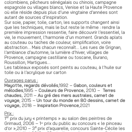
colombiens, pêcheurs sénégalais ou chinois, campagne
espagnole ou villages blancs, Venise et la Haute Provence
où elle réside depuis plus d’une vingtaine d’années sont
autant de sources d’inspiration.
Sur soie, papier, toile, carton, les supports changent ainsi
que les techniques, mais le but reste le même : rendre la
première impression ressentie, faire découvrir l’essentiel, la
vie, le mouvement, l’harmonie d’un moment. Grands aplats
au couteau ou taches de couleur, simplification, voire
abstraction… Mais chacun reconnaît… Les rues de Grignan,
l’ambiance d’automne, la lumière d’hiver, villages de
Provence, campagne castillane ou toscane, Burano,
Roussillon, Martigues…
Les tableaux exposés sont peints au couteau, à l’huile sur
toile ou à l’acrylique sur carton
Ouvrages parus :
Mayotte, regards dévoilés
,1992 –
Gabon, couleurs et
mélodies
,1995 –
Couleurs de Provence,
2010 –
Terres
chaudes,
2011 –
Au gré des mers australes, carnet de
voyage
, 2015 –
Un tour du monde en 80 dessins, carnet de
voyage,
2018 –
Inspiration Provence
,2021
Prix :
er
1
prix du jury « printemps » au salon des peintres de
Grimaud, 2006 – 1ᵉʳ prix du public au concours « le pinceau
e
d’or »,2010 – 3
prix d’aquarelle, concours Sainte-Cécile les
e