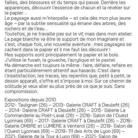
failles, des blessures et du temps qui passe. Derrière les
apparences, découvrir l’essence de chacun et la révéler sur
le papier…
Le paysage aussi m’interpelle – et cela dès mon plus jeune
âge – par la subtile sensualité qui émane des arbres, des
rochers et de l’eau…
Toutefois, je ne travaille pas sur le vif, mais dans mon atelier.
La page blanche va être le support de mon imaginaire et
c’est, chaque fois, une nouvelle aventure : mes paysages se
cachent dans le papier et il me faut les découvrir !
Mes supports sont principalement le papier et le bois.
J’utilise le fusain, la gouache, l’acrylique et le pastel.
Ma démarche est toujours la même : faire, défaire, refaire en
étant particulièrement attentif aux hasards. C’est dans
l’insatisfaction, les traces, les repentirs que, petit à petit, le
dessin apparaît, s’offre et s’impose à moi. Sur ce chemin de
solitude je veux aller au plus près de ce que je suis. Sans
compromission.
Expositions depuis 2010
2012- Taulignan (26) – 2013- Galerie CRAFT à Dieulefit (26)
– 2014- Galerie CRAFT à Dieulefit (26) – 2015- Galerie La
Commanderie au Poët-Laval (26) – 2016- Salon de l’Ouest
Lyonnais (69) – 2017- Galerie CRAFT à Dieulefit (26) – 2018-
Galerie OMBRE et LUMIÈRE à Venterol (26) – 2019- Salon de
l’Ouest Lyonnais (69) – 2019- 111 des Arts de Lyon (69) –
2021- Galerie de la Tour à Lyon (69) – 2021- Salon de