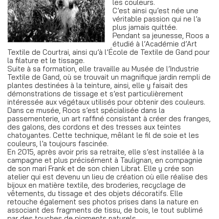
les couleurs.
C’est ainsi qu’est née une
véritable passion qui ne l’a
plus jamais quittée.
Pendant sa jeunesse, Roos a
étudié à l’Académie d’Art
Textile de Courtrai, ainsi qu’à l’École de Textile de Gand pour
la filature et le tissage.
Suite à sa formation, elle travaille au Musée de l’Industrie
Textile de Gand, où se trouvait un magnifique jardin rempli de
plantes destinées à la teinture, ainsi, elle y faisait des
démonstrations de tissage et s’est particulièrement
intéressée aux végétaux utilisés pour obtenir des couleurs.
Dans ce musée,
Roos s’est spécialisée dans la
passementerie, un art raffiné consistant à créer des franges,
des galons, des cordons et des tresses aux teintes
chatoyantes. Cette technique, mêlant le fil de soie et les
couleurs, l’a toujours fascinée.
En 2015, après avoir pris sa retraite, elle s’est installée à la
campagne et plus précisément à Taulignan, en compagnie
de son mari Frank et de son chien Librat. Elle y crée son
atelier qui est devenu un lieu de création où elle réalise des
bijoux en matière textile, des broderies, recyclage de
vêtements, du tissage et des objets décoratifs. Elle
retouche également ses photos prises dans la nature en
associant des fragments de tissu, de bois, le tout sublimé
par des touches de pigments naturels.