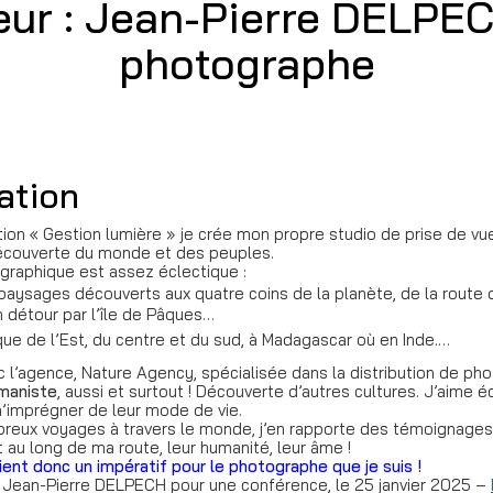
neur : Jean-Pierre DELPEC
photographe
ation
on « Gestion lumière » je crée mon propre studio de prise de vue «
couverte du monde et des peuples.
ographique est assez éclectique :
 paysages découverts aux quatre coins de la planète, de la route d
n détour par l’île de Pâques…
que de l’Est, du centre et du sud, à Madagascar où en Inde.…
 l’agence, Nature Agency, spécialisée dans la distribution de ph
maniste
, aussi et surtout ! Découverte d’autres cultures. J’aime 
imprégner de leur mode de vie.
reux voyages à travers le monde, j’en rapporte des témoignages d
 au long de ma route, leur humanité, leur âme !
ient donc un impératif pour le photographe que je suis !
 Jean-Pierre DELPECH pour une conférence, le 25 janvier 2025 –