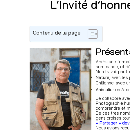
L’Invité d’hon
Contenu de la page
Présent
Après une formati
commande, et dé
Mon travail phot
Nature
, avec les
Chilienne, avec u
Animalier
en Afri
Je collabore avec
Photographie hu
comprendre et m’
De ces très nomb
gens croisés tout
« Partager » dev
Nous avions reçu