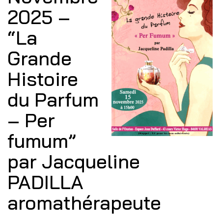
2025 –
“La
Grande
Histoire
du Parfum
– Per
fumum”
par Jacqueline
PADILLA
aromathérapeute