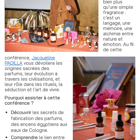
bien plus
qu’une simple
fragrance :
c’est un
langage, une
mémoire, une
alchimie entre
nature et
émotion. Au fil
de cette
conférence,
Jacqueline
PADILLA
vous dévoilera les
origines sacrées des
parfums, leur évolution à
travers les civilisations, et
leur rôle dans les rituels, la
séduction et l’art de vivre.
Pourquoi assister à cette
conférence ?
Découvrir
les secrets de
fabrication des parfums,
des encens égyptiens aux
eaux de Cologne.
Comprendre
le lien entre